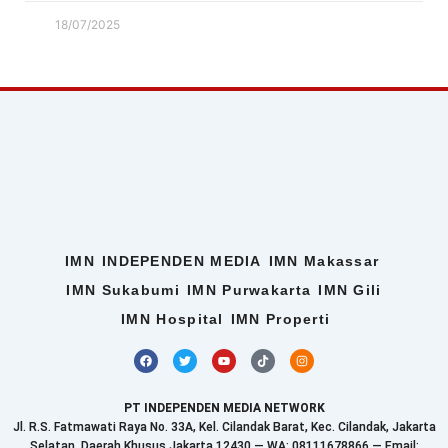
18/07/2025
IMN
INDEPENDEN MEDIA
IMN Makassar
IMN Sukabumi
IMN Purwakarta
IMN Gili
IMN Hospital
IMN Properti
F
T
Y
T
I
a
w
o
i
n
c
i
u
k
s
e
t
t
t
t
b
t
u
o
a
PT INDEPENDEN MEDIA NETWORK
o
e
b
k
g
o
r
e
r
Jl. R.S. Fatmawati Raya No. 33A, Kel. Cilandak Barat, Kec. Cilandak, Jakarta
k
a
Selatan, Daerah Khusus Jakarta 12430 — WA: 08111678866 — Email: